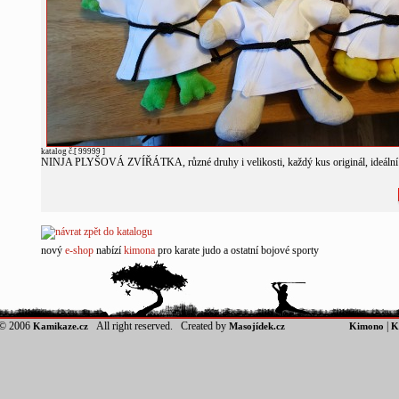
katalog č.[ 99999 ]
NINJA PLYŠOVÁ ZVÍŘÁTKA, různé druhy i velikosti, každý kus originál, ideální 
nový
e-shop
nabízí
kimona
pro karate judo a ostatní bojové sporty
© 2006
All right reserved. Created by
|
Kamikaze.cz
Masojídek.cz
Kimono
K