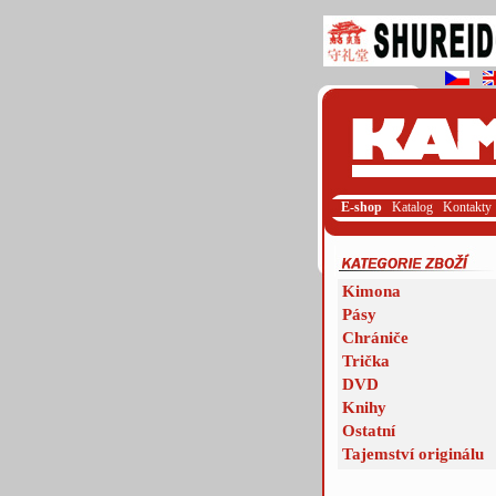
E-shop
Katalog
Kontakty
Kimona
Pásy
Chrániče
Trička
DVD
Knihy
Ostatní
Tajemství originálu