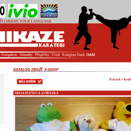
CHOOSE YOUR LANGUAGE
Login
Fotogalerie
Aktuality
Příspěvky
Úvod
Kolegium Danů
Oddíl
Položek v košík
NINJA PLYŠOVÁ ZVÍŘÁTKA