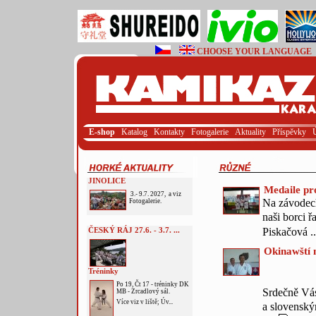
CHOOSE YOUR LANGUAGE
E-shop
Katalog
Kontakty
Fotogalerie
Aktuality
Příspěvky
JINOLICE
Medaile pr
3.- 9.7. 2027, a viz
Na závodech
Fotogalerie.
naši borci ř
Piskačová .
ČESKÝ RÁJ 27.6. - 3.7. ...
Okinawští m
Tréninky
Po 19, Čt 17 - tréninky DK
Srdečně Vás
MB - Zrcadlový sál.
Více viz v liště; Úv...
a slovenský