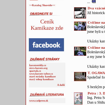
...
>>Katalog Shureido<<
Dva vzácné
Již histori
Ceník
Cvičíme na
Boleslavský
Kamikaze zde
jsme byli u 
Ukázky kara
Cvičíme na
Boleslavský
a my jsme by
karatestekly.cz
Ukázky kar
strcs-karate.org
spartak.cz
T. OGAWA 9
www.karate-tabor.cz
staré stránky kamikaze
Společné fot
starý eshop kamikaze
A další
S hezkým p
Petra : 3. 
Ing. Petra 
www.cadpress.sk
Dan u Shiha