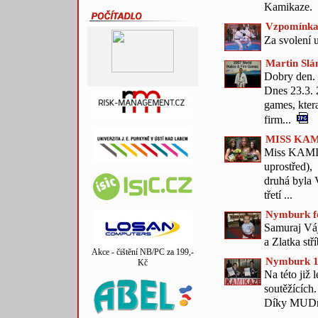
Kamikaze.
Vzpomínka
Za svolení 
Martin Slá
Dobry den.
Dnes 23.3. 
games, ktera
firm...
MISS KAM
Miss KAMIK
uprostřed),
druhá byla 
třetí ...
Nymburk f
Samuraj Váj
a Zlatka st
Akce - čištění NB/PC za 199,-
Nymburk 17
Kč
Na této již 
soutěžících.
Díky MUDr. 