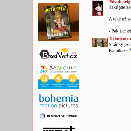
Půvab origi
Také jste z
A také už se
- Pak jste z
Děkujeme n
Stránky jso
Kamikaze