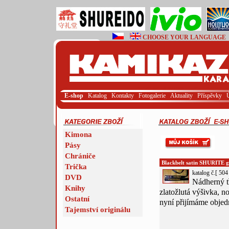
CHOOSE YOUR LANGUAGE
E-shop
Katalog
Kontakty
Fotogalerie
Aktuality
Příspěvky
Kimona
Pásy
Chrániče
Blackbelt satin SHURITE go
Trička
katalog č.[ 504 
DVD
Nádherný tř
Knihy
zlatožlutá výšivka, 
Ostatní
nyní přijímáme objed
Tajemství originálu