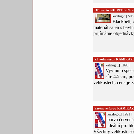
OBI satén SHURITE - Novi
katalog č.[ 506 
Blackbelt, 
materiál satén s bav
přijímáme objednávk
Závodní šerpy KAMIKAZ
katalog č.[ 1990 ]
Vyvinuto speciá
šíře 4.5 cm, p
velikostech, cena je z
Saténové šerpy KAMIKAZ
katalog č.[ 1991 ]
barva červená
ideální pro b
Všechny velikosti jso