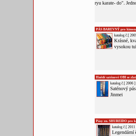
ryu karate- do". Jedn
PÁS BAREVNÝ pro kimon
katalog č.[ 200
Krásné, kv
vysokou tuh
Hnědé saténové OBI se zla
katalog č.[ 2006 ]
Saténový pás
Jinmei
Pásy zn. SHUREIDO pro kar
katalog č.[ 2011 
Legendární 