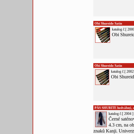
Obi Shureido Satin
katalog č.[ 2000
Obi Shureid
Obi Shureido Satin
katalog č.[ 2002
Obi Shureid
PÁS SHURITE hedvábný, zla
katalog č.[ 2004 ]
Černé saténov
4.3 cm, na o
znaků Kanji. Univerz