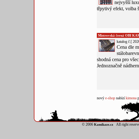
nejvyšší lux
třpytivý efekt, volba
Mistrovská černá OBI KA
katalog č.[ 202
Cena dle m
stálobarevn
shodná cena pro vše
Jednoznačně nádherné
nový
e-shop
nabízí
kimona
p
© 2006
All right reser
Kamikaze.cz