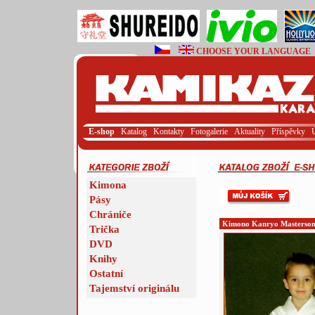
CHOOSE YOUR LANGUAGE
E-shop
Katalog
Kontakty
Fotogalerie
Aktuality
Příspěvky
Kimona
Pásy
Chrániče
Kimono Kanryo Masterso
Trička
DVD
Knihy
Ostatní
Tajemství originálu