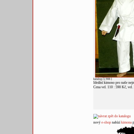
katalog č.[ 988 ]
Ideální kimono pro naše nejm
Cena vel. 110 : 590 Kč, vel.
nový
e-shop
nabízí
kimona
p