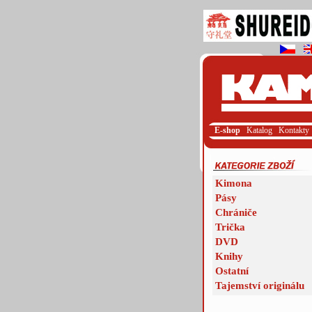
E-shop
Katalog
Kontakty
Kimona
Pásy
Chrániče
Trička
DVD
Knihy
Ostatní
Tajemství originálu