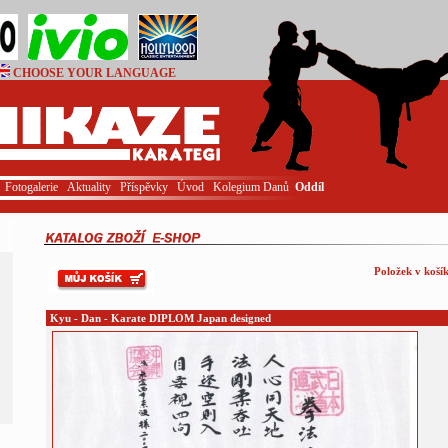
CHOOSE YOUR LANGUAGE
Login
Fotogalerie
Aktuality
Příspěvky
Úvod
Kolegium Danů
Oddíl
Položek v košík
Kyu - Dan - Karate DIPLOM Japan designed