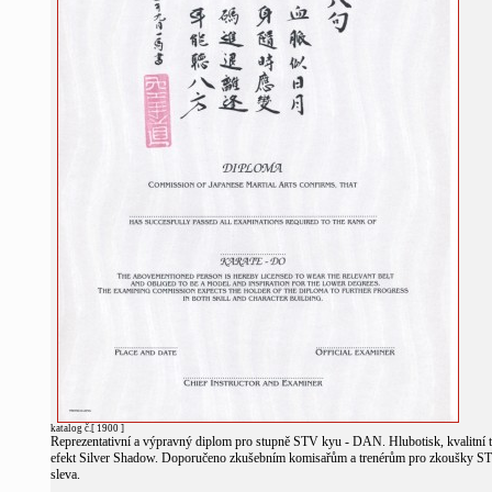
katalog č.[ 1900 ]
Reprezentativní a výpravný diplom pro stupně STV kyu - DAN. Hlubotisk, kvalitní 
efekt Silver Shadow. Doporučeno zkušebním komisařům a trenérům pro zkoušky ST
sleva.