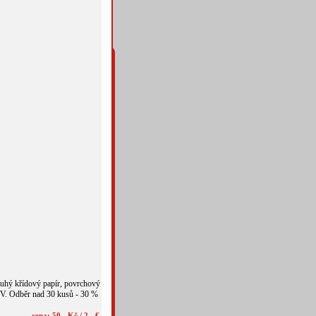
tuhý křídový papír, povrchový
V. Odběr nad 30 kusů - 30 %
cena: 50,- Kč / 2,- €