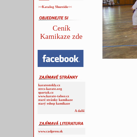
>>Katalog Shureido<<
Ceník
Kamikaze zde
karatestekly.cz
strcs-karate.org
spartak.cz
www.karate-tabor.cz
staré stránky kamikaze
starý eshop kamikaze
A další
www.cadpress.sk