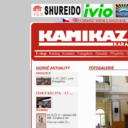
CHOOSE YOUR LANGUAGE
E-shop
Katalog
Kontakty
Fotogalerie
Aktuality
Příspěvky
JINOLICE
3.- 9.7. 2027, a viz
Fotogalerie.
ČESKÝ RÁJ 27.6. - 3.7. ...
Tréninky
Po 19, Čt 17 - tréninky DK
MB - Zrcadlový sál.
Více viz v liště; Úv...