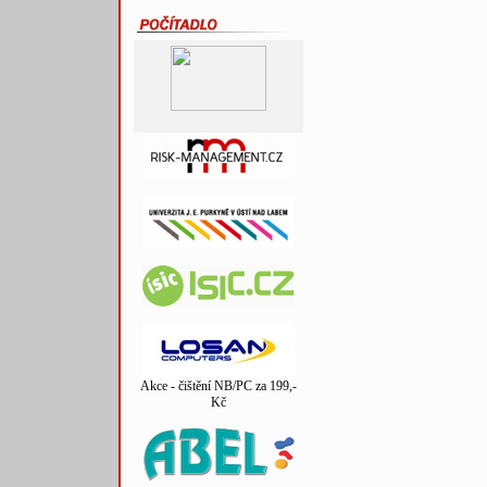
Akce - čištění NB/PC za 199,-
Kč