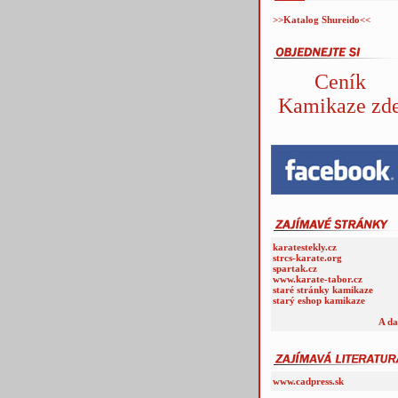
>>Katalog Shureido<<
Ceník
Kamikaze zd
karatestekly.cz
strcs-karate.org
spartak.cz
www.karate-tabor.cz
staré stránky kamikaze
starý eshop kamikaze
A da
www.cadpress.sk