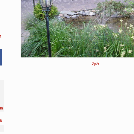
e
Zpět
lší