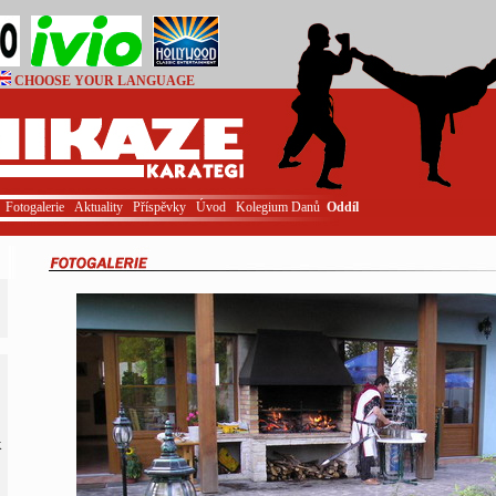
CHOOSE YOUR LANGUAGE
Login
Fotogalerie
Aktuality
Příspěvky
Úvod
Kolegium Danů
Oddíl
K