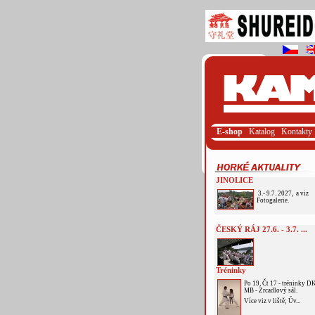
E-shop
Katalog
Kontakty
JINOLICE
3.- 9.7. 2027, a viz
Fotogalerie.
ČESKÝ RÁJ 27.6. - 3.7. ...
Tréninky
Po 19, Čt 17 - tréninky D
MB - Zrcadlový sál.
Více viz v liště; Úv...