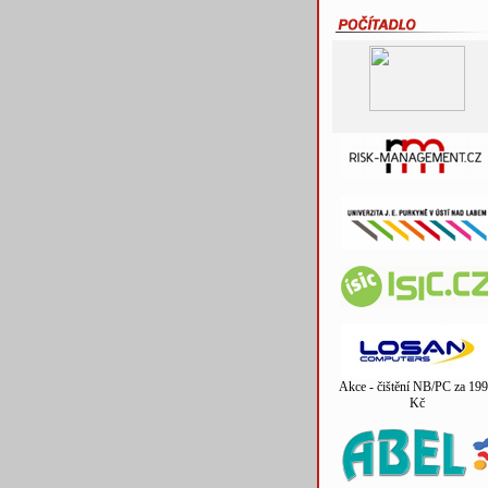
Akce - čištění NB/PC za 199
Kč