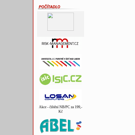
Akce - čištění NB/PC za 199,-
Kč