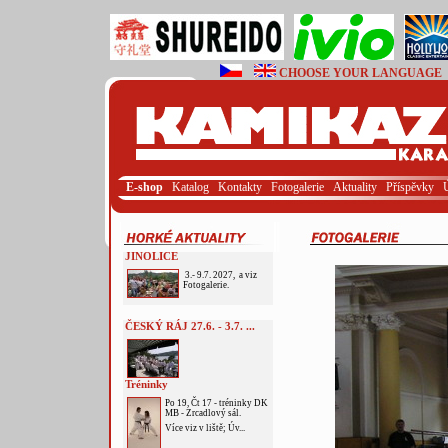
CHOOSE YOUR LANGUAGE
E-shop
Katalog
Kontakty
Fotogalerie
Aktuality
Příspěvky
JINOLICE
3.- 9.7. 2027, a viz
Fotogalerie.
ČESKÝ RÁJ 27.6. - 3.7. ...
Tréninky
Po 19, Čt 17 - tréninky DK
MB - Zrcadlový sál.
Více viz v liště; Úv...