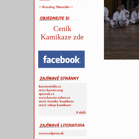
>>Katalog Shureido<<
Ceník
Kamikaze zde
karatestekly.cz
strcs-karate.org
spartak.cz
www.karate-tabor.cz
staré stránky kamikaze
starý eshop kamikaze
A další
www.cadpress.sk