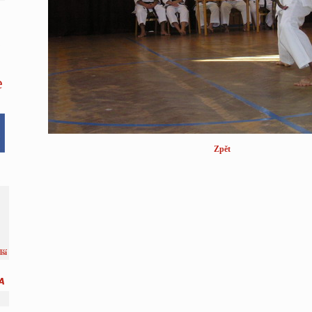
e
Zpět
lší