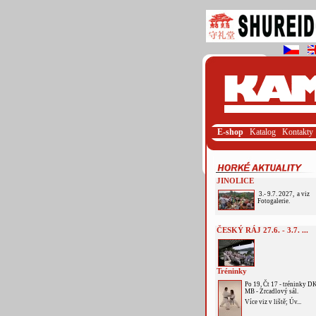
E-shop
Katalog
Kontakty
JINOLICE
3.- 9.7. 2027, a viz
Fotogalerie.
ČESKÝ RÁJ 27.6. - 3.7. ...
Tréninky
Po 19, Čt 17 - tréninky D
MB - Zrcadlový sál.
Více viz v liště; Úv...