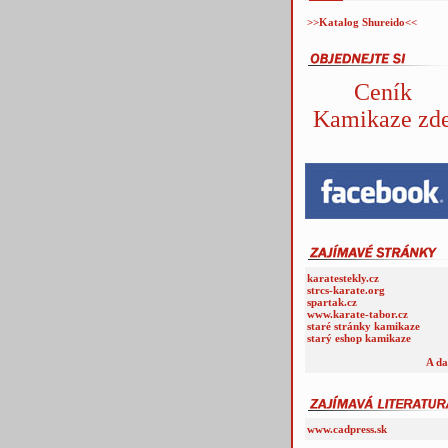
>>Katalog Shureido<<
Ceník
Kamikaze zd
karatestekly.cz
strcs-karate.org
spartak.cz
www.karate-tabor.cz
staré stránky kamikaze
starý eshop kamikaze
A da
www.cadpress.sk