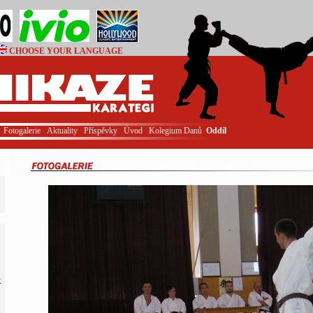
CHOOSE YOUR LANGUAGE
Login
Fotogalerie
Aktuality
Příspěvky
Úvod
Kolegium Danů
Oddíl
K