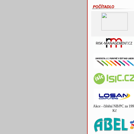
Akce - čištění NB/PC za 199
Kč