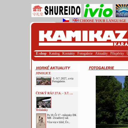
CHOOSE YOUR LANGUAGE
E-shop
Katalog
Kontakty
Fotogalerie
Aktuality
Příspěvky
JINOLICE
3.- 9.7. 2027, a viz
Fotogalerie.
ČESKÝ RÁJ 27.6. - 3.7. ...
Tréninky
Po 19, Čt 17 - tréninky DK
MB - Zrcadlový sál.
Více viz v liště; Úv...