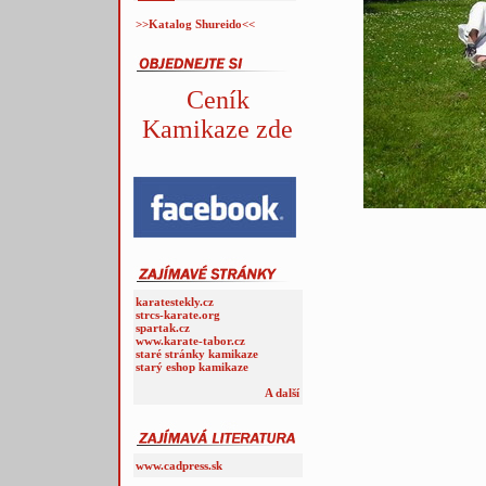
>>Katalog Shureido<<
Ceník
Kamikaze zde
karatestekly.cz
strcs-karate.org
spartak.cz
www.karate-tabor.cz
staré stránky kamikaze
starý eshop kamikaze
A další
www.cadpress.sk