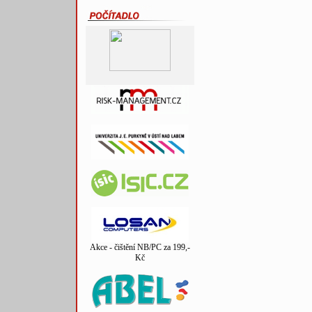
Akce - čištění NB/PC za 199,-
Kč