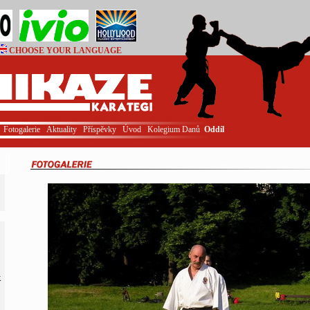
CHOOSE YOUR LANGUAGE
Login
Fotogalerie
Aktuality
Příspěvky
Úvod
Kolegium Danů
Oddíl
K