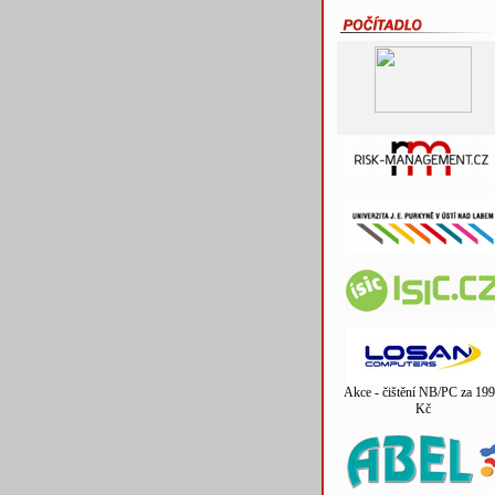
Akce - čištění NB/PC za 199
Kč