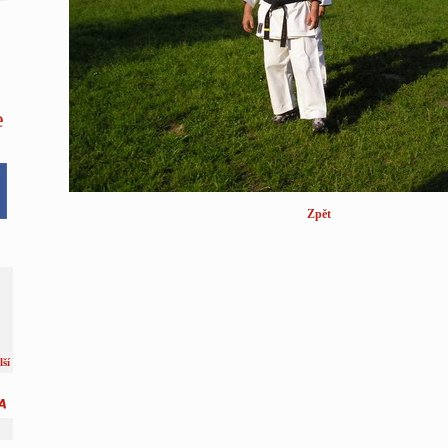
e
Zpět
lší