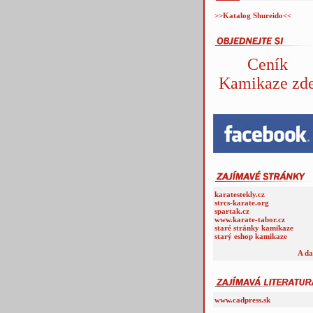
>>Katalog Shureido<<
Ceník
Kamikaze zd
karatestekly.cz
strcs-karate.org
spartak.cz
www.karate-tabor.cz
staré stránky kamikaze
starý eshop kamikaze
A da
www.cadpress.sk