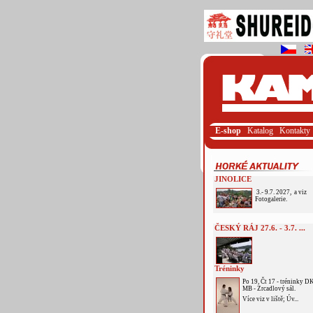
E-shop
Katalog
Kontakty
JINOLICE
3.- 9.7. 2027, a viz
Fotogalerie.
ČESKÝ RÁJ 27.6. - 3.7. ...
Tréninky
Po 19, Čt 17 - tréninky D
MB - Zrcadlový sál.
Více viz v liště; Úv...