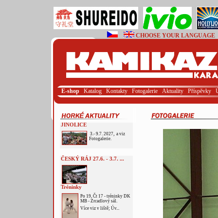
CHOOSE YOUR LANGUAGE
E-shop
Katalog
Kontakty
Fotogalerie
Aktuality
Příspěvky
JINOLICE
3.- 9.7. 2027, a viz
Fotogalerie.
ČESKÝ RÁJ 27.6. - 3.7. ...
Tréninky
Po 19, Čt 17 - tréninky DK
MB - Zrcadlový sál.
Více viz v liště; Úv...