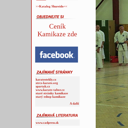
>>Katalog Shureido<<
Ceník
Kamikaze zde
karatestekly.cz
strcs-karate.org
spartak.cz
www.karate-tabor.cz
staré stránky kamikaze
starý eshop kamikaze
A další
www.cadpress.sk