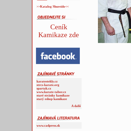
>>Katalog Shureido<<
Ceník
Kamikaze zde
karatestekly.cz
strcs-karate.org
spartak.cz
www.karate-tabor.cz
staré stránky kamikaze
starý eshop kamikaze
A další
www.cadpress.sk