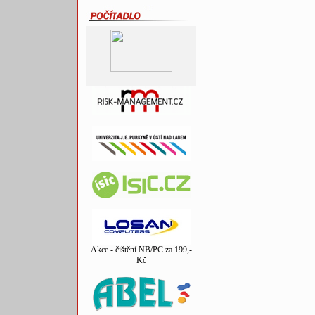
Akce - čištění NB/PC za 199,-
Kč