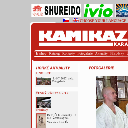
CHOOSE YOUR LANGUAGE
E-shop
Katalog
Kontakty
Fotogalerie
Aktuality
Příspěvky
JINOLICE
3.- 9.7. 2027, a viz
Fotogalerie.
ČESKÝ RÁJ 27.6. - 3.7. ...
Tréninky
Po 19, Čt 17 - tréninky DK
MB - Zrcadlový sál.
Více viz v liště; Úv...