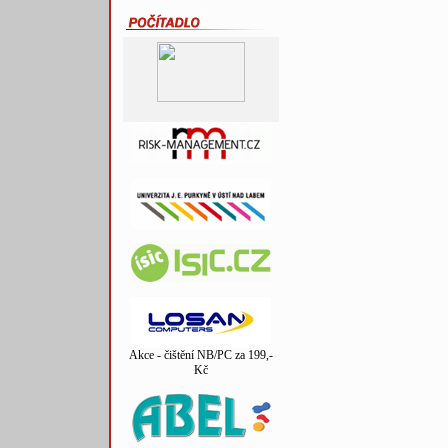
Akce - čištění NB/PC za 199,-
Kč