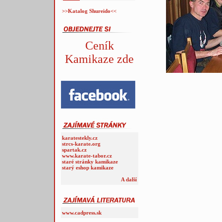
>>Katalog Shureido<<
Ceník
Kamikaze zde
karatestekly.cz
strcs-karate.org
spartak.cz
www.karate-tabor.cz
staré stránky kamikaze
starý eshop kamikaze
A další
www.cadpress.sk