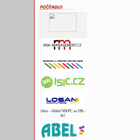
Akce - čištění NB/PC za 199,-
Kč