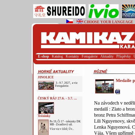
CHOOSE YOUR LANGUAGE
E-shop
Katalog
Kontakty
Fotogalerie
Aktuality
Příspěvky
JINOLICE
Medaile p
3.- 9.7. 2027, a viz
Fotogalerie.
ČESKÝ RÁJ 27.6. - 3.7. ...
Na závodech v neděli
medailí : Zlato a bro
bronz Petra Schiffma
Tréninky
Lili Nguyenovy, skvěl
Po 19, Čt 17 - tréninky DK
MB - Zrcadlový sál.
Lenka Nguyenová. Cen
Více viz v liště; Úv...
Vája. Všem upřímně 