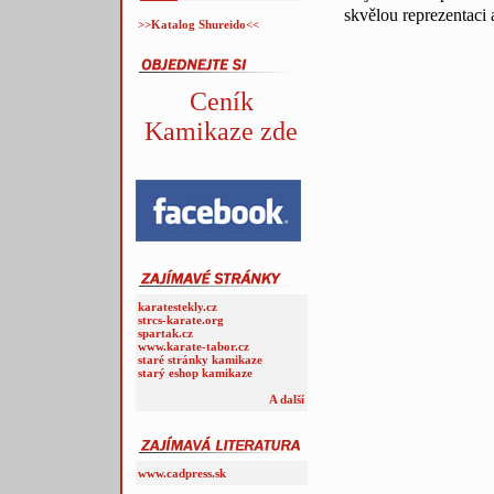
skvělou reprezentaci 
>>Katalog Shureido<<
Ceník
Kamikaze zde
karatestekly.cz
strcs-karate.org
spartak.cz
www.karate-tabor.cz
staré stránky kamikaze
starý eshop kamikaze
A další
www.cadpress.sk