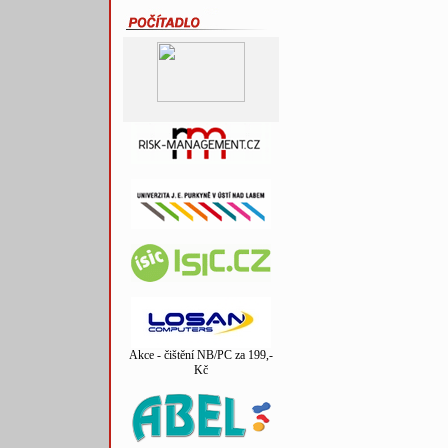
Akce - čištění NB/PC za 199,-
Kč