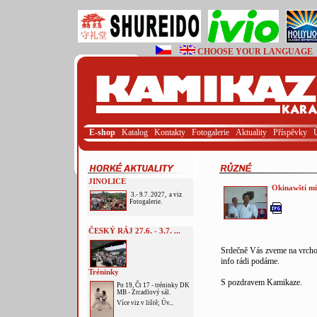
CHOOSE YOUR LANGUAGE
E-shop
Katalog
Kontakty
Fotogalerie
Aktuality
Příspěvky
JINOLICE
Okinawští mis
3.- 9.7. 2027, a viz
Fotogalerie.
ČESKÝ RÁJ 27.6. - 3.7. ...
Srdečně Vás zveme na vrchol
info rádi podáme.
Tréninky
S pozdravem Kamikaze.
Po 19, Čt 17 - tréninky DK
MB - Zrcadlový sál.
Více viz v liště; Úv...