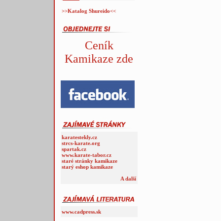
>>Katalog Shureido<<
Ceník
Kamikaze zde
karatestekly.cz
strcs-karate.org
spartak.cz
www.karate-tabor.cz
staré stránky kamikaze
starý eshop kamikaze
A další
www.cadpress.sk