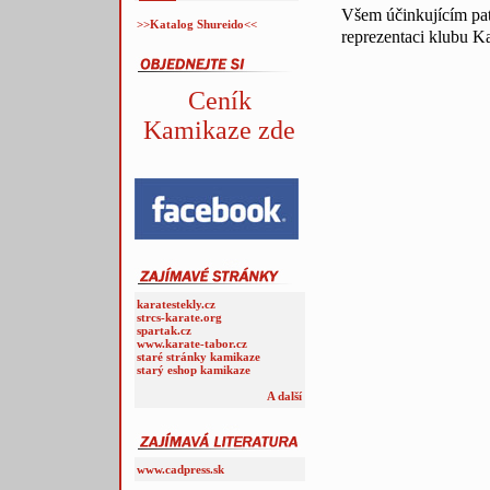
Všem účinkujícím pat
>>Katalog Shureido<<
reprezentaci klubu K
Ceník
Kamikaze zde
karatestekly.cz
strcs-karate.org
spartak.cz
www.karate-tabor.cz
staré stránky kamikaze
starý eshop kamikaze
A další
www.cadpress.sk