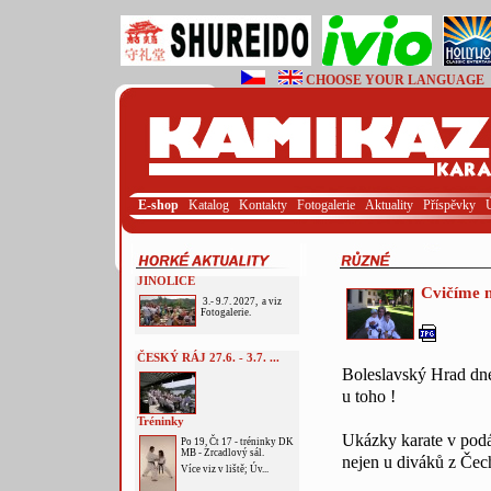
CHOOSE YOUR LANGUAGE
E-shop
Katalog
Kontakty
Fotogalerie
Aktuality
Příspěvky
JINOLICE
Cvičíme 
3.- 9.7. 2027, a viz
Fotogalerie.
ČESKÝ RÁJ 27.6. - 3.7. ...
Boleslavský Hrad dnes
u toho !
Tréninky
Ukázky karate v podá
Po 19, Čt 17 - tréninky DK
MB - Zrcadlový sál.
nejen u diváků z Čech
Více viz v liště; Úv...