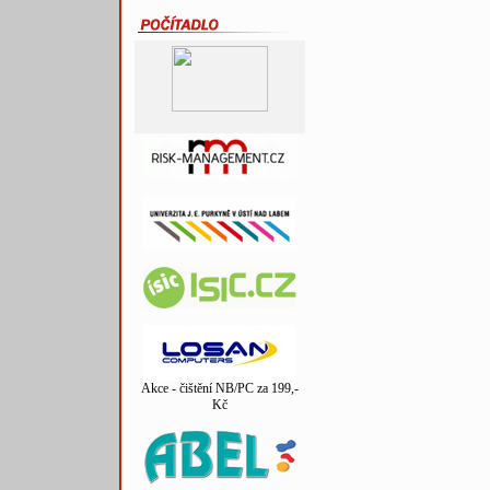
Akce - čištění NB/PC za 199,-
Kč