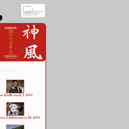
vo Hodík starší, I. DAN
etra Schiffmannová III. DAN