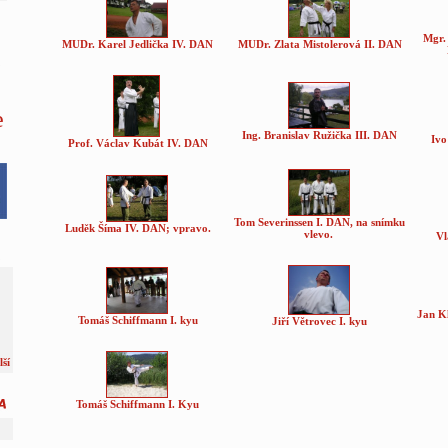
Mgr.
MUDr. Karel Jedlička IV. DAN
MUDr. Zlata Mistolerová II. DAN
e
Ing. Branislav Ružička III. DAN
Ivo
Prof. Václav Kubát IV. DAN
Tom Severinssen I. DAN, na snímku
Luděk Šíma IV. DAN; vpravo.
vlevo.
Vl
Jan Kl
Tomáš Schiffmann I. kyu
Jiří Větrovec I. kyu
lší
Tomáš Schiffmann I. Kyu