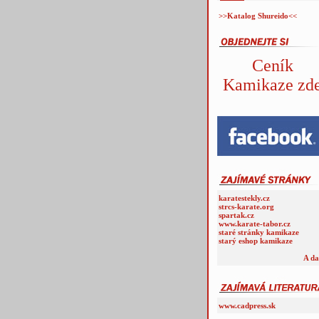
>>Katalog Shureido<<
Ceník
Kamikaze zd
karatestekly.cz
strcs-karate.org
spartak.cz
www.karate-tabor.cz
staré stránky kamikaze
starý eshop kamikaze
A da
www.cadpress.sk