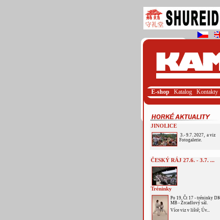
E-shop
Katalog
Kontakty
JINOLICE
3.- 9.7. 2027, a viz
Fotogalerie.
ČESKÝ RÁJ 27.6. - 3.7. ...
Tréninky
Po 19, Čt 17 - tréninky D
MB - Zrcadlový sál.
Více viz v liště; Úv...