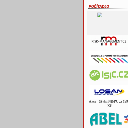
Akce - čištění NB/PC za 199
Kč