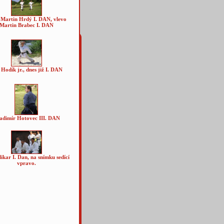
 Martin Hrdý I. DAN, vlevo
Martin Brabec I. DAN
 Hodík jr., dnes již I. DAN
adimír Hotovec III. DAN
ikar I. Dan, na snímku sedící
vpravo.