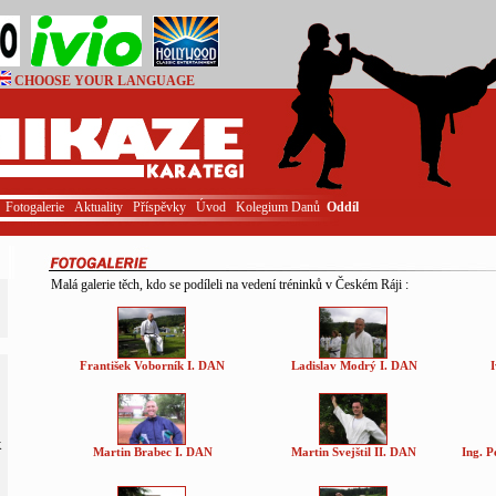
CHOOSE YOUR LANGUAGE
Login
Fotogalerie
Aktuality
Příspěvky
Úvod
Kolegium Danů
Oddíl
Malá galerie těch, kdo se podíleli na vedení tréninků v Českém Ráji :
František Voborník I. DAN
Ladislav Modrý I. DAN
I
K
Martin Brabec I. DAN
Martin Svejštil II. DAN
Ing. P