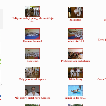
Holky mi nedají pokoj, ale nestěžuju
Zavazadlo
T
si...
Zleva j
Honem, honem !
Vyletí ptáček !
Pózujeme.
Při besedě ani nedýcháme
Tady je to samá legrace
Dědic firmy
Cesta D
,-
Můj dobrý přítel Fero Komora
A můj vodní ráj....