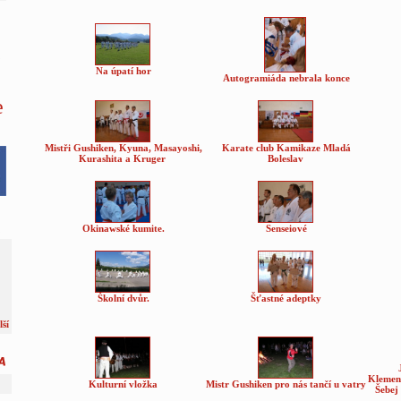
Na úpatí hor
Autogramiáda nebrala konce
e
Mistři Gushiken, Kyuna, Masayoshi,
Karate club Kamikaze Mladá
Kurashita a Kruger
Boleslav
Okinawské kumite.
Senseiové
Školní dvůr.
Šťastné adeptky
lší
Klement
Kulturní vložka
Mistr Gushiken pro nás tančí u vatry
Šebej