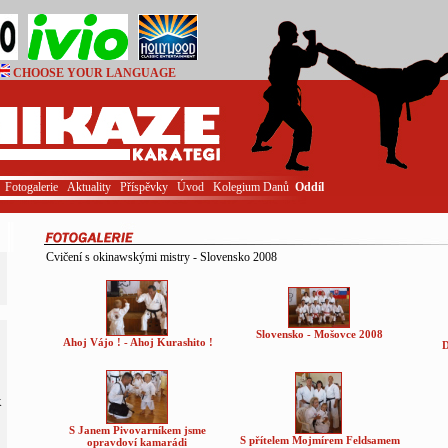
CHOOSE YOUR LANGUAGE
Login
Fotogalerie
Aktuality
Příspěvky
Úvod
Kolegium Danů
Oddíl
Cvičení s okinawskými mistry - Slovensko 2008
Slovensko - Mošovce 2008
Ahoj Vájo ! - Ahoj Kurashito !
D
K
S Janem Pivovarníkem jsme
S přítelem Mojmírem Feldsamem
opravdoví kamarádi