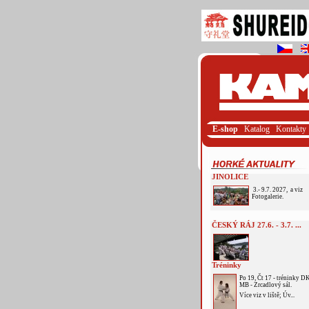
E-shop
Katalog
Kontakty
JINOLICE
3.- 9.7. 2027, a viz
Fotogalerie.
ČESKÝ RÁJ 27.6. - 3.7. ...
Tréninky
Po 19, Čt 17 - tréninky D
MB - Zrcadlový sál.
Více viz v liště; Úv...