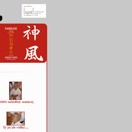
obře naladěný samuraj
Ty jsi ale veliký....