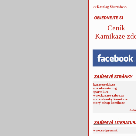
>>Katalog Shureido<<
Ceník
Kamikaze zd
karatestekly.cz
strcs-karate.org
spartak.cz
www.karate-tabor.cz
staré stránky kamikaze
starý eshop kamikaze
A da
www.cadpress.sk