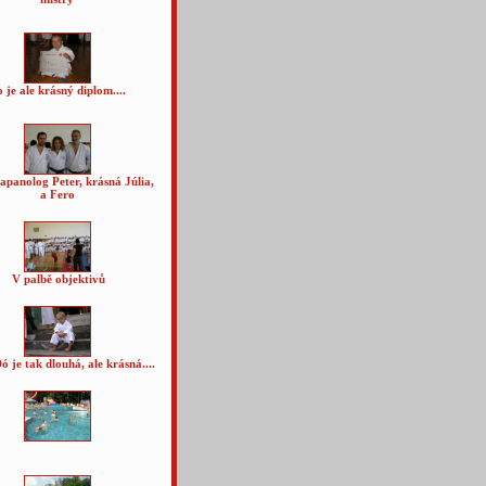
o je ale krásný diplom....
apanolog Peter, krásná Júlia,
a Fero
V palbě objektivů
ó je tak dlouhá, ale krásná....