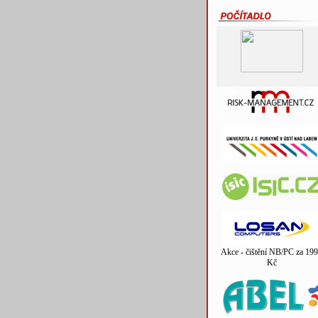
Akce - čištění NB/PC za 199
Kč