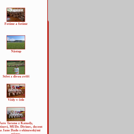
Fotíme a fotíme
Nástup
Střet z divou zvěří
Vždy v čele
Jaro Tarana z Kanady,
isovi, MUDr. Divinec, docent
 a Jano Dado s okinawskými
mistry