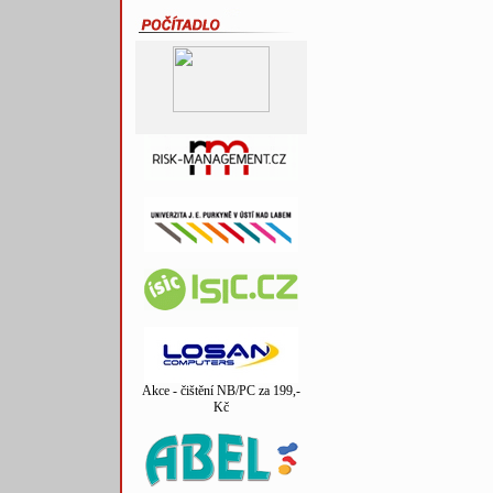
Akce - čištění NB/PC za 199,-
Kč