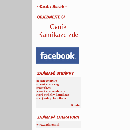
>>Katalog Shureido<<
Ceník
Kamikaze zde
karatestekly.cz
strcs-karate.org
spartak.cz
www.karate-tabor.cz
staré stránky kamikaze
starý eshop kamikaze
A další
www.cadpress.sk