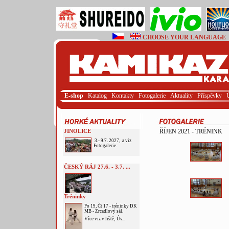
CHOOSE YOUR LANGUAGE
E-shop
Katalog
Kontakty
Fotogalerie
Aktuality
Příspěvky
JINOLICE
ŘÍJEN 2021 - TRÉNINK
3.- 9.7. 2027, a viz
Fotogalerie.
ČESKÝ RÁJ 27.6. - 3.7. ...
Tréninky
Po 19, Čt 17 - tréninky DK
MB - Zrcadlový sál.
Více viz v liště; Úv...