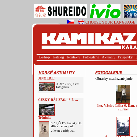
CHOOSE YOUR LANGUAGE
E-shop
Katalog
Kontakty
Fotogalerie
Aktuality
Příspěvky
JINOLICE
Obrázky nezařazené jinde
3.- 9.7. 2027, a viz
Fotogalerie.
ČESKÝ RÁJ 27.6. - 3.7. ...
Ing. Václav Liška 6. Dan, n
a přítel
Tréninky
Po 19, Čt 17 - tréninky DK
MB - Zrcadlový sál.
Více viz v liště; Úv...