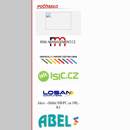
Akce - čištění NB/PC za 199,-
Kč