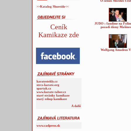
Ó-sensei Morihei Ues
>>Katalog Shureido<<
JUDO : fandíme na Folim
Ceník
pozadí dámy Mašínov
Kamikaze zde
Wolfgang Amadeus V
karatestekly.cz
strcs-karate.org
spartak.cz
www.karate-tabor.cz
staré stránky kamikaze
starý eshop kamikaze
A další
www.cadpress.sk