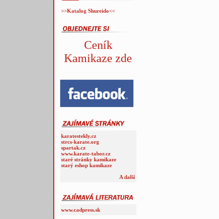
>>Katalog Shureido<<
Ceník
Kamikaze zde
karatestekly.cz
strcs-karate.org
spartak.cz
www.karate-tabor.cz
staré stránky kamikaze
starý eshop kamikaze
A další
www.cadpress.sk