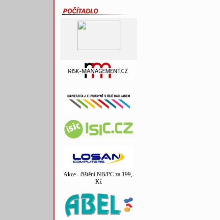
Akce - čištění NB/PC za 199,-
Kč