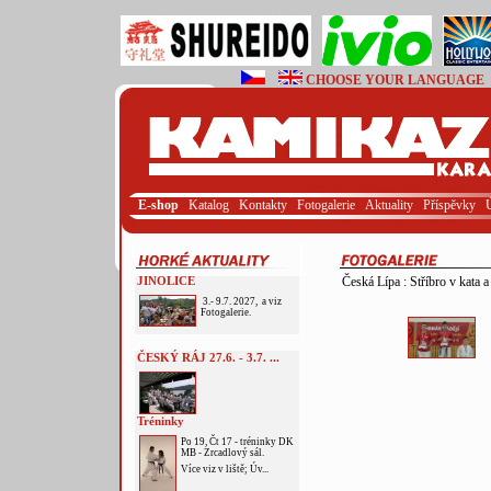
CHOOSE YOUR LANGUAGE
E-shop
Katalog
Kontakty
Fotogalerie
Aktuality
Příspěvky
JINOLICE
Česká Lípa : Stříbro v kata
3.- 9.7. 2027, a viz
Fotogalerie.
ČESKÝ RÁJ 27.6. - 3.7. ...
Tréninky
Po 19, Čt 17 - tréninky DK
MB - Zrcadlový sál.
Více viz v liště; Úv...