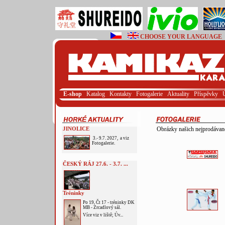
CHOOSE YOUR LANGUAGE
E-shop
Katalog
Kontakty
Fotogalerie
Aktuality
Příspěvky
JINOLICE
Obrázky našich nejprodávaněj
3.- 9.7. 2027, a viz
Fotogalerie.
ČESKÝ RÁJ 27.6. - 3.7. ...
Tréninky
Po 19, Čt 17 - tréninky DK
MB - Zrcadlový sál.
Více viz v liště; Úv...