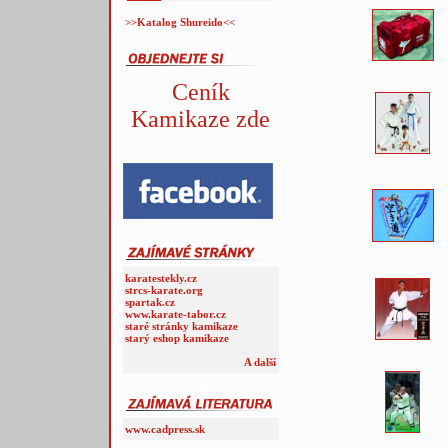
>>Katalog Shureido<<
Ceník
Kamikaze zde
karatestekly.cz
strcs-karate.org
spartak.cz
www.karate-tabor.cz
staré stránky kamikaze
starý eshop kamikaze
A další
www.cadpress.sk