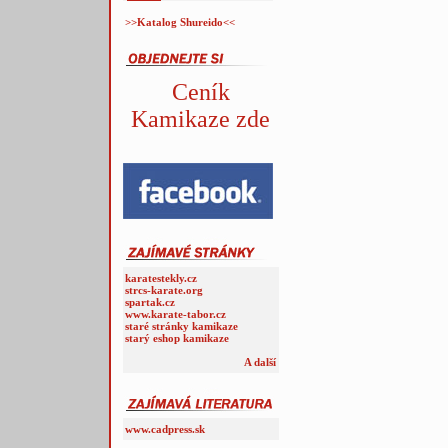
>>Katalog Shureido<<
Ceník
Kamikaze zde
karatestekly.cz
strcs-karate.org
spartak.cz
www.karate-tabor.cz
staré stránky kamikaze
starý eshop kamikaze
A další
www.cadpress.sk