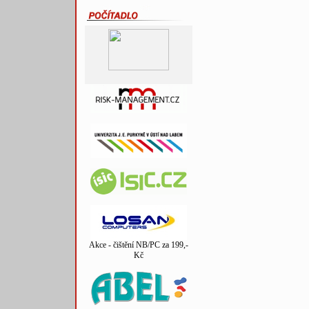
Akce - čištění NB/PC za 199,-
Kč