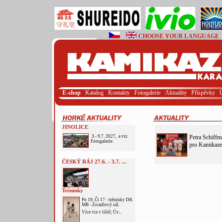
CHOOSE YOUR LANGUAGE
E-shop
Katalog
Kontakty
Fotogalerie
Aktuality
Příspěvky
JINOLICE
3.- 9.7. 2027, a viz
Petra Schiffm
Fotogalerie.
pro Kamikaze
ČESKÝ RÁJ 27.6. - 3.7. ...
Tréninky
Po 19, Čt 17 - tréninky DK
MB - Zrcadlový sál.
Více viz v liště; Úv...