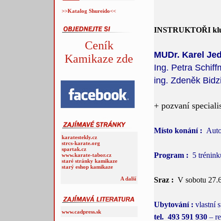
>>Katalog Shureido<<
INSTRUKTOŘI kl
Ceník
MUDr. Karel Jed
Kamikaze zde
Ing. Petra Schif
ing. Zdeněk Bidz
+ pozvaní specialis
Místo konání :
Auto
karatestekly.cz
strcs-karate.org
spartak.cz
Program :
5 trénink
www.karate-tabor.cz
staré stránky kamikaze
starý eshop kamikaze
Sraz :
V sobotu 27.
A další
Ubytování :
vlastní s
www.cadpress.sk
tel. 493 591 930
– re