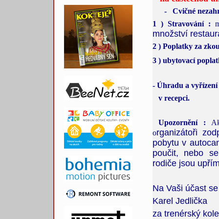
- Cvičné nezahrn
1 ) Stravování :
mo
množství restaur
2 ) Poplatky za zk
3 ) ubytovací popl
- Úhradu a vyřízení 
v recepci.
Upozornění :
Akc
rganizátoři zo
o
pobytu v autoca
poučit, nebo se
rodiče jsou upřím
Na Vaši účast se 
Karel Jedlička
za
trenérský kol