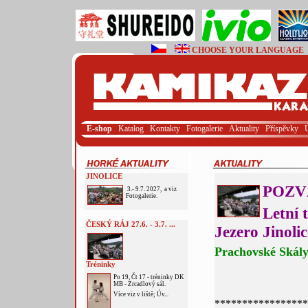
CHOOSE YOUR LANGUAGE
E-shop
Katalog
Kontakty
Fotogalerie
Aktuality
Příspěvky
JINOLICE
POZVÁ
3.- 9.7. 2027, a viz
Fotogalerie.
Letní 
ČESKÝ RÁJ 27.6. - 3.7. ...
Jezero Jinolic
P
rachovské Skál
Tréninky
Po 19, Čt 17 - tréninky DK
MB - Zrcadlový sál.
Více viz v liště; Úv...
****************