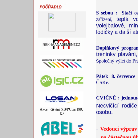
S sebou : Stačí o
teplá v
zařízení,
volejbalové, min
lodičky a další a
Doplňkový progra
tréninky plavání
s
polečný výlet do Pr
Pátek 8. července
ČSKe.
CVIČNÉ : jednotné 1
Necvičící rodič
Akce - čištění NB/PC za 199,-
osobu.
Kč
-
Vedoucí výprav 
na částečnou úh