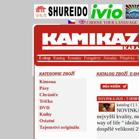
CHOOSE YOUR LANGUAGE
E-shop
Katalog
Kontakty
Fotogalerie
Aktuality
Příspěvky
Kimona
Pásy
Chrániče
NOVINKA 2020 : T-SHI
Trička
katalog č.[ 1 
DVD
NOVINKA 
Knihy
nejvyšší kvality, m
Ostatní
way of life " ideál
Tajemství originálu
dospělé velikosti 