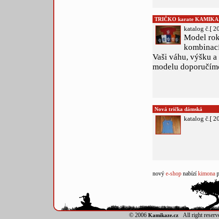
TRIČKO karate KAMIKA
katalog č.[ 2
Model roku
kombinací.
Vaši váhu, výšku a
modelu doporučím
Nová trička dámská
katalog č.[ 2
nový
e-shop
nabízí
kimona
p
© 2006
All right reser
Kamikaze.cz