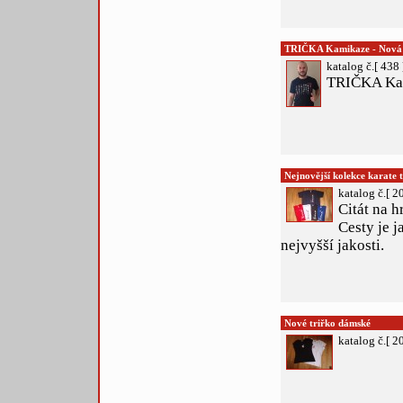
TRIČKA Kamikaze - Nová 
katalog č.[ 438 
TRIČKA Kam
Nejnovější kolekce karate t
katalog č.[ 2
Citát na h
Cesty je j
nejvyšší jakosti.
Nové triřko dámské
katalog č.[ 2