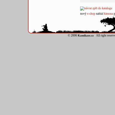
nový
e-shop
nabízí
kimona
p
© 2006
All right reser
Kamikaze.cz