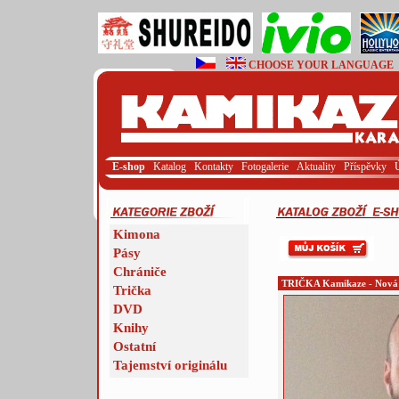
CHOOSE YOUR LANGUAGE
E-shop
Katalog
Kontakty
Fotogalerie
Aktuality
Příspěvky
Kimona
Pásy
Chrániče
TRIČKA Kamikaze - Nová 
Trička
DVD
Knihy
Ostatní
Tajemství originálu