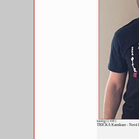
katalog č.[ 438 ]
TRIČKA Kamikaze - Nová k